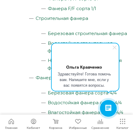
Фанера F/F сорта 1/1
Строительная фанера
Березовая строительная фанера
Водостойкая строительная
фанера
Нешлифованная строительная
Ольга Кравченко
фанера
Здравствуйте! Готова помочь
Фанера сорта 4/4
вам. Напишите мне, если у
вас появятся вопросы.
Березовая фанера сорта 4/4
Водостойкая фанера сорта 4/4
Влагостойкая фанера сорта 4/4
Нешлифованная фанера сорта
Я согласен
Мы используем файлы cookie.
Подробнее
Главная
Кабинет
Корзина
Избранные
Сравнение
Каталог
4/4