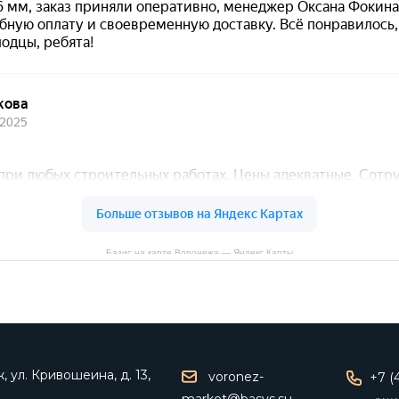
Базис на карте Воронежа — Яндекс Карты
 ул. Кривошеина, д. 13,
voronez-
+7 (