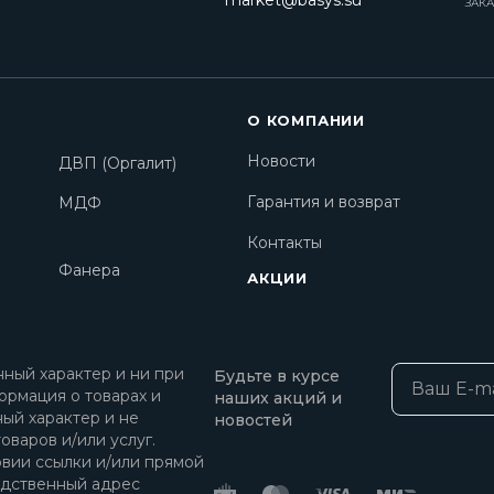
market@basys.su
ЗАКА
О КОМПАНИИ
Новости
ДВП (Оргалит)
Гарантия и возврат
МДФ
Контакты
Фанера
АКЦИИ
ный характер и ни при
Будьте в курсе
ормация о товарах и
наших акций и
ный характер и не
новостей
оваров и/или услуг.
овии ссылки и/или прямой
едственный адрес