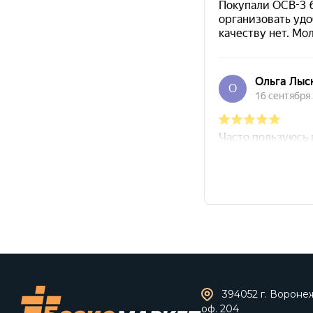
394052 г. Воронеж,
оф. 204