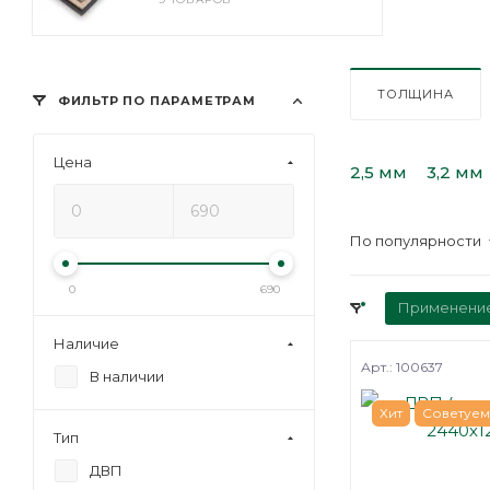
ТОЛЩИНА
ФИЛЬТР ПО ПАРАМЕТРАМ
Цена
2,5 мм
3,2 мм
По популярности
0
690
Применени
Наличие
Арт.: 100637
В наличии
Хит
Советуем
Тип
ДВП