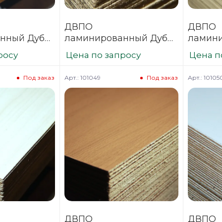
ДВПО
ДВПО
нный Дуб
ламинированный Дуб
ламин
700х2745
Млечный 3,2х1700х2745
3,2х170
росу
Цена по запросу
Цена п
Арт.: 101049
Арт.: 10105
Под заказ
Под заказ
ДВПО
ДВПО