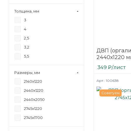
Толщина, мм
3
4
2,5
3,2
ДВП (оргали
5,5
2440х1220 
349
₽
/лист
Размеры, мм
Арт.: 100638
2140х1220
2440х1220
Советуем
2440х2050
2745х1220
2745х1700