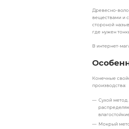
Древесно-волок
веществами и с
стороной назыв
где нужен тонк
В интернет-маг
Особенн
Конечные свойс
производства:
Сухой метод
распределяют
влагостойкие
Мокрый мето