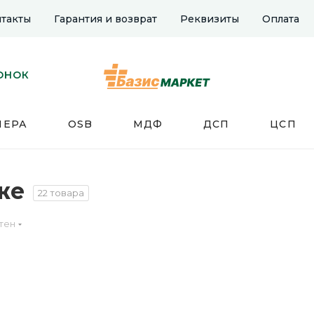
такты
Гарантия и возврат
Реквизиты
Оплата
ОНОК
НЕРА
OSB
МДФ
ДСП
ЦСП
же
22 товара
тен