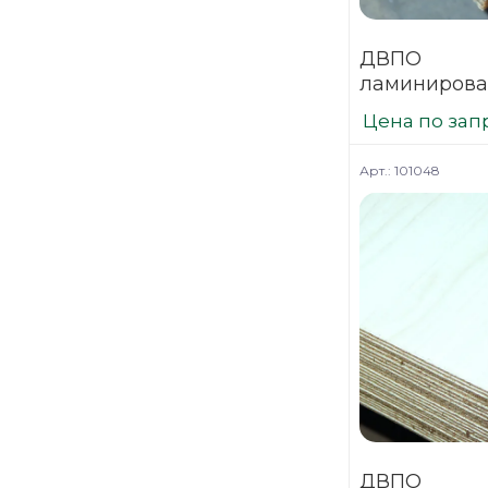
ДВПО
ламинирова
венге 3,2х1
Цена по зап
Арт.: 101048
ДВПО