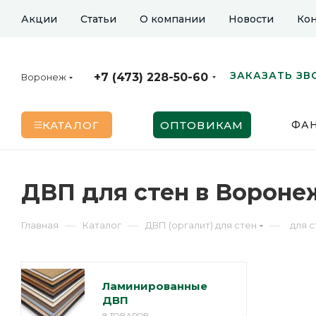
Акции
Статьи
О компании
Новости
Кон
ЗАКАЗАТЬ ЗВ
+7 (473) 228-50-60
Воронеж
КАТАЛОГ
ОПТОВИКАМ
ФА
ДВП для стен в Вороне
—
—
—
Главная
Каталог
ДВП (оргалит) для стен
для с
Ламинированные
ДВП
9 ТОВАРОВ