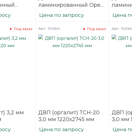
анный
ламинированный Орех
ламин
а светлая
№ 4842 3,2х1700х2745
Серая 
росу
Цена по запросу
Цена п
45
Арт.: 100641
Арт.: 1006
Под заказ
Под заказ
т) 3,2 мм
ДВП (оргалит) ТСН-20
ДВП (о
м
3,0 мм 1220х2745 мм
3,0 мм
росу
Цена по запросу
Цена п