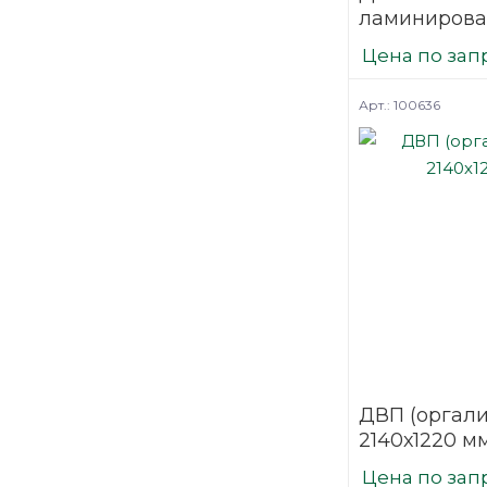
ламиниров
Лиственниц
Цена по зап
3,2х1700х27
Арт.: 100636
ДВП (оргали
2140х1220 м
Цена по зап