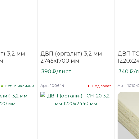
т) 3,2 мм
ДВП (оргалит) 3,2 мм
ДВП ТС
мм
2745х1700 мм
1220х2
390
₽
/лист
340
₽
/
Арт.: 100644
Арт.: 10104
Есть в наличии
Под заказ