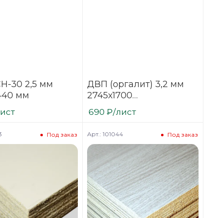
Н-30 2,5 мм
ДВП (оргалит) 3,2 мм
440 мм
2745х1700
мм ламинированный
лист
690
₽
/лист
Белый
3
Арт.: 101044
Под заказ
Под заказ