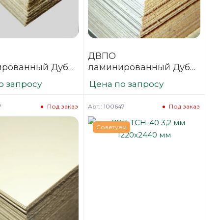
ДВПО
рованный Дуб
ламинированный Дуб
№1 3,2х1700х2745
Антик №2 3,2х1700х2745
о запросу
Цена по запросу
ый)
(дерево)
7
Арт.: 100647
Под заказ
Под заказ
Советуем