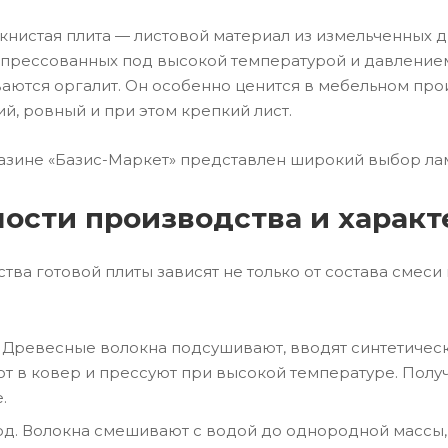
нистая плита — листовой материал из измельченных 
прессованных под высокой температурой и давлением
аются оргалит. Он особенно ценится в мебельном прои
ий, ровный и при этом крепкий лист.
азине «Базис-Маркет» представлен широкий выбор лам
ости производства и харак
тва готовой плиты зависят не только от состава смеси 
. Древесные волокна подсушивают, вводят синтетиче
 в ковер и прессуют при высокой температуре. Получ
.
д. Волокна смешивают с водой до однородной массы, 