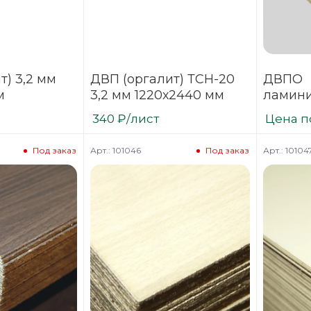
т) 3,2 мм
ДВП (оргалит) ТСН-20
ДВПО
м
3,2 мм 1220х2440 мм
ламини
Антик 
340
₽
/лист
Цена п
(фонов
Арт.: 101046
Арт.: 10104
Под заказ
Под заказ