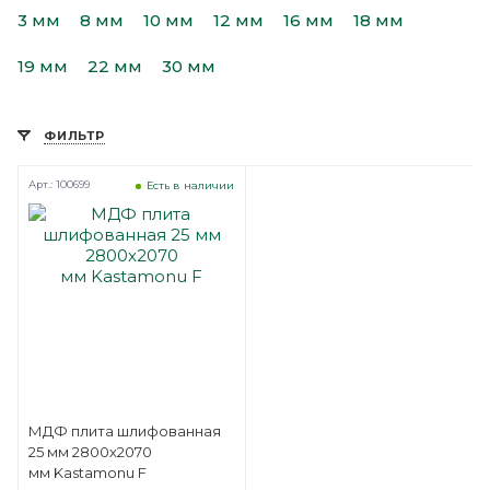
3 мм
8 мм
10 мм
12 мм
16 мм
18 мм
19 мм
22 мм
30 мм
ФИЛЬТР
Арт.: 100699
Есть в наличии
МДФ плита шлифованная
25 мм 2800х2070
мм Kastamonu F