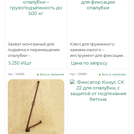
Захват монтажный для
Ключ для пружинного
подъёма и перемещения
зажима малого –
опалубки –
инструмент для фиксации
грузоподъёмность до 500
опалубки
5 230
₽
/шт
Цена по запросу
кг
Арт.: 100836
Арт.: 100839
Есть в наличии
Есть в наличии