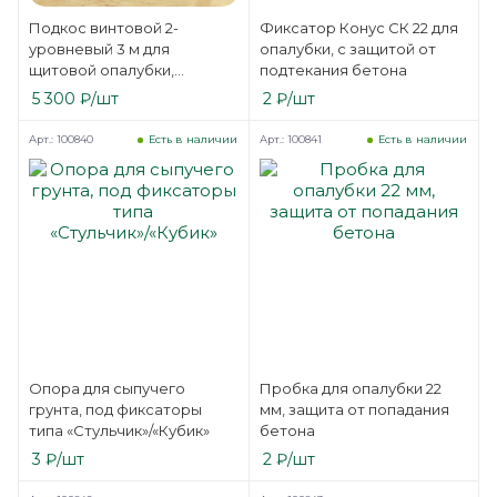
Подкос винтовой 2-
Фиксатор Конус СК 22 для
уровневый 3 м для
опалубки, с защитой от
щитовой опалубки,
подтекания бетона
регулируемая длина от 2
5 300
₽
/шт
2
₽
/шт
до 3 метров
Арт.: 100840
Арт.: 100841
Есть в наличии
Есть в наличии
Опора для сыпучего
Пробка для опалубки 22
грунта, под фиксаторы
мм, защита от попадания
типа «Стульчик»/«Кубик»
бетона
3
₽
/шт
2
₽
/шт