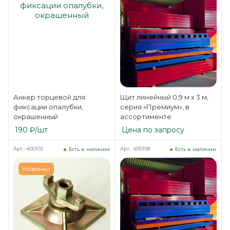
Анкер торцевой для
Щит линейный 0,9 м х 3 м,
фиксации опалубки,
серия «Премиум», в
окрашенный
ассортименте
190
₽
/шт
Цена по запросу
Арт.: 400102
Арт.: 400108
Есть в наличии
Есть в наличии
Новинка