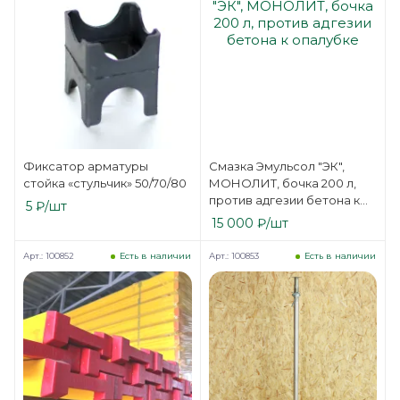
Фиксатор арматуры
Смазка Эмульсол "ЭК",
стойка «стульчик» 50/70/80
МОНОЛИТ, бочка 200 л,
против адгезии бетона к
5
₽
/шт
опалубке
15 000
₽
/шт
Арт.: 100852
Арт.: 100853
Есть в наличии
Есть в наличии