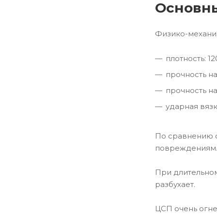
Основны
Физико-механич
плотность: 12
прочность на
прочность на
ударная вязко
По сравнению с
повреждениям
При длительном
разбухает.
ЦСП очень огне