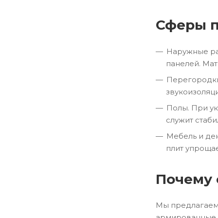
Сферы 
Наружные ра
панелей. Ма
Перегородки
звукоизоляц
Полы. При у
служит стаби
Мебель и де
плит упроща
Почему 
Мы предлагаем 
армированные и