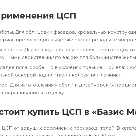
применения ЦСП
боты. Для облицовки фасадов, кровельных конструкци
териал превосходно выдерживает перепады температур
 и стены. Для возведения внутренних перегородок и 
ионными свойствами, что важно для большинства жил
кладке пола, особенно в условиях повышенной влажно
льной основой под плитку, линолеум или ламинат.
кор. Для изготовления мебели и дизайнерских предме
ет окрашивание и отделку.
стоит купить ЦСП в «Базис М
ЦСП от ведущих российских производителей. В катало
 шлифованные плиты толщиной от 8 до 20 мм.