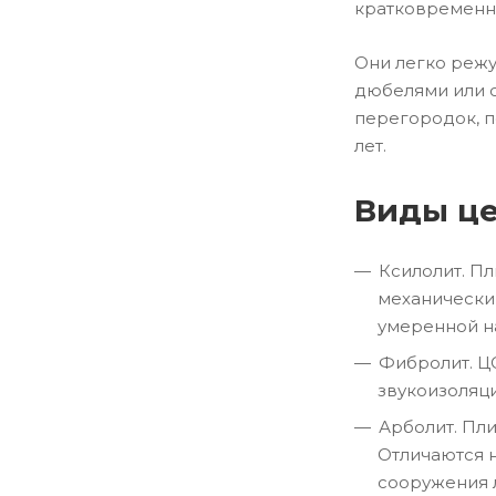
кратковременно
Они легко режу
дюбелями или с
перегородок, п
лет.
Виды це
Ксилолит. П
механически
умеренной н
Фибролит. Ц
звукоизоляци
Арболит. Пл
Отличаются н
сооружения 