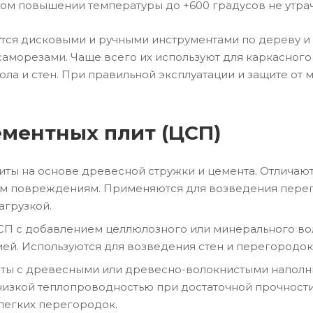
м повышении температуры до +600 градусов не утрач
тся дисковыми и ручными инструментами по дереву и 
аморезами. Чаще всего их используют для каркасного
ола и стен. При правильной эксплуатации и защите от
ментных плит (ЦСП)
литы на основе древесной стружки и цемента. Отличаю
м повреждениям. Применяются для возведения перегоро
агрузкой.
СП с добавлением целлюлозного или минерального вол
ей. Используются для возведения стен и перегородок,
иты с древесными или древесно-волокнистыми напол
изкой теплопроводностью при достаточной прочности.
легких перегородок.