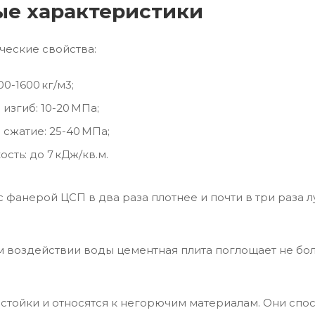
е характеристики
еские свойства:
00-1600 кг/м3;
 изгиб: 10-20 МПа;
 сжатие: 25-40 МПа;
сть: до 7 кДж/кв.м.
 фанерой ЦСП в два раза плотнее и почти в три раза 
.
 воздействии воды цементная плита поглощает не более
стойки и относятся к негорючим материалам. Они спо