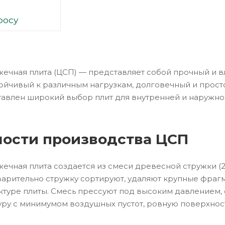
росу
ечная плита (ЦСП) — представляет собой прочный и вл
тойчивый к различным нагрузкам, долговечный и просто
авлен широкий выбор плит для внутренней и наружной
ости производства ЦСП
ечная плита создается из смеси древесной стружки (20
арительно стружку сортируют, удаляют крупные фраг
ктуре плиты. Смесь прессуют под высоким давлением, 
уру с минимумом воздушных пустот, ровную поверхнос