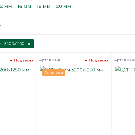
12 мм
16 мм
18 мм
20 мм
м:
3200х1250
Арт.: 100816
Арт.: 10081
Под заказ
Под заказ
Советуем