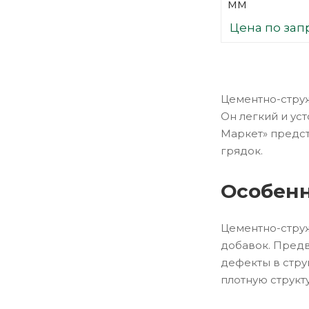
мм
Цена по зап
Цементно-струж
Он легкий и ус
Маркет» предст
грядок.
Особенн
Цементно-струж
добавок. Предв
дефекты в стру
плотную структ