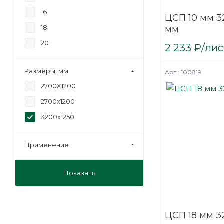
16
ЦСП 10 мм 3
18
мм
20
2 233
₽
/лис
Размеры, мм
Арт.: 100819
2700X1200
2700х1200
3200х1250
Применение
Показать
ЦСП 18 мм 3