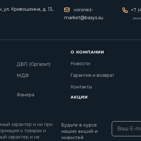
 ул. Кривошеина, д. 13,
voronez-
+7 (
market@basys.su
ЗАКА
О КОМПАНИИ
Новости
ДВП (Оргалит)
Гарантия и возврат
МДФ
Контакты
Фанера
АКЦИИ
ный характер и ни при
Будьте в курсе
ормация о товарах и
наших акций и
ный характер и не
новостей