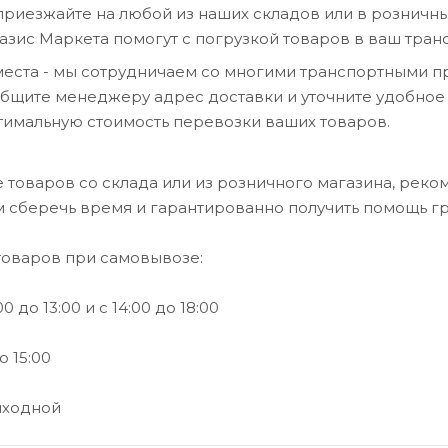
приезжайте на любой из наших складов или в розничны
азис Маркета помогут с погрузкой товаров в ваш тран
места - мы сотрудничаем со многими транспортными п
общите менеджеру адрес доставки и уточните удобное
тимальную стоимость перевозки ваших товаров.
товаров со склада или из розничного магазина, реко
м сберечь время и гарантированно получить помощь гр
товаров при самовывозе:
0 до 13:00 и с 14:00 до 18:00
о 15:00
ыходной