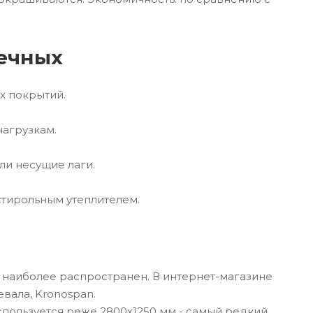
ечных
х покрытий.
нагрузкам.
ли несущие лаги.
стирольным утеплителем.
 наиболее распространен. В интернет-магазине
вала, Kronospan.
спользуется реже 2800х1250 мм - самый редкий