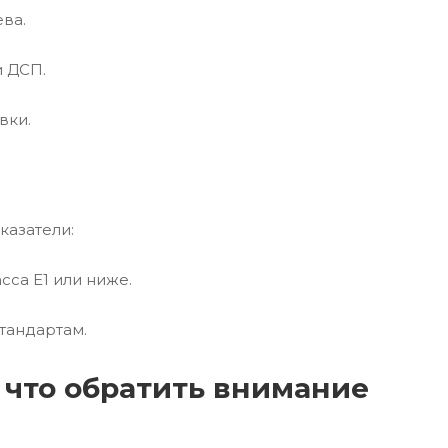
ва.
и ДСП.
вки.
казатели:
сса E1 или ниже.
тандартам.
 что обратить внимание