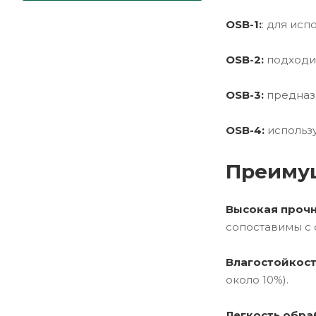
OSB-1:
: для ис
OSB-2:
подходит
OSB-3:
предназн
OSB-4:
использу
Преиму
Высокая прочн
сопоставимы с 
Влагостойкост
около 10%).
Легкость обра