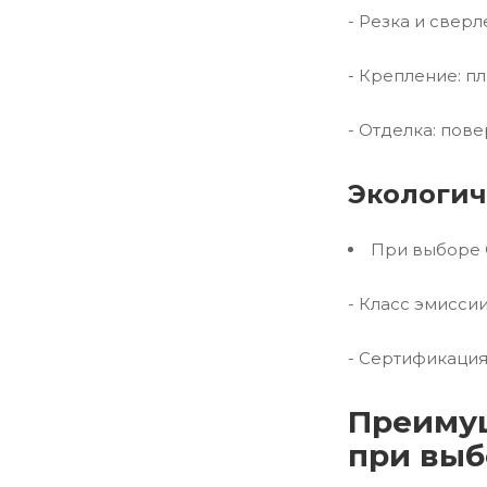
- Резка и свер
- Крепление: п
- Отделка: пов
Экологич
При выборе 
- Класс эмисси
- Сертификация
Преимущ
при выб