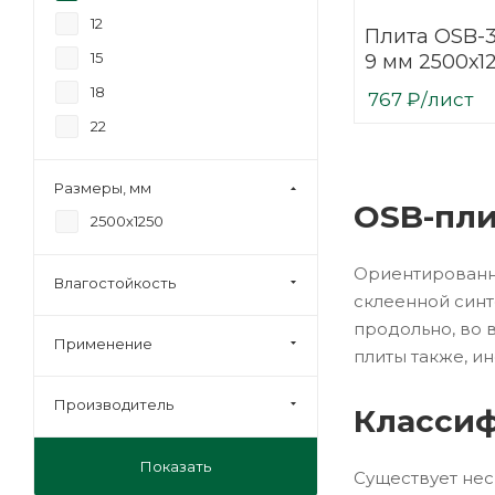
12
Плита OSB-3
15
9 мм 2500х1
18
767
₽
/лист
22
Размеры, мм
OSB-пли
2500х1250
Ориентированно
Влагостойкость
склеенной синт
продольно, во 
Применение
плиты также, и
Производитель
Классиф
Показать
Существует нес