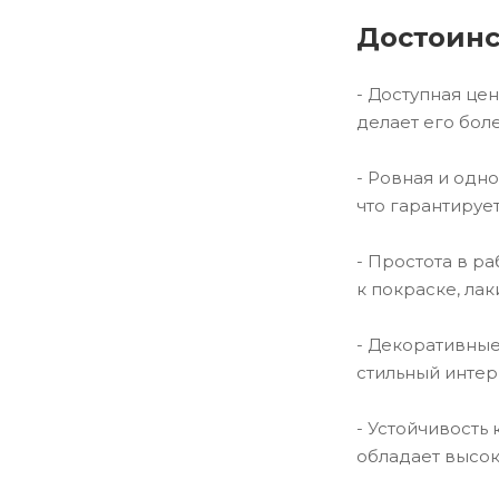
Достоинс
- Доступная це
делает его бол
- Ровная и одно
что гарантируе
- Простота в р
к покраске, ла
- Декоративные
стильный интерь
- Устойчивость
обладает высок