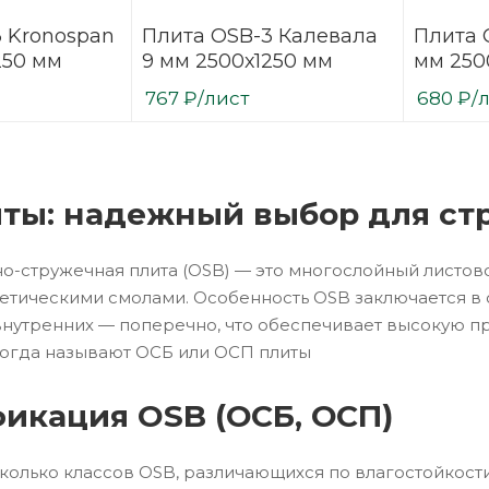
 Kronospan
Плита OSB-3 Калевала
Плита 
250 мм
9 мм 2500х1250 мм
мм 250
767
₽
/лист
680
₽
/
ты: надежный выбор для стр
-стружечная плита (OSB) — это многослойный листов
етическими смолами. Особенность OSB заключается в
внутренних — поперечно, что обеспечивает высокую пр
ногда называют ОСБ или ОСП плиты
икация OSB (ОСБ, ОСП)
колько классов OSB, различающихся по влагостойкости