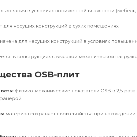
пользования в условиях пониженной влажности (мебель, 
 для несущих конструкций в сухих помещениях.
ачена для несущих конструкций в условиях повышенн
ется в конструкциях с высокой механической нагрузк
щества OSB-плит
ость:
физико-механические показатели OSB в 2,5 раза 
фанерой.
ь:
материал сохраняет свои свойства при нахождении 
ботки:
плиты легко режутся, сверлятся, склеиваются и