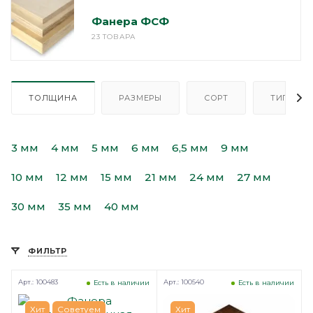
Фанера ФСФ
23 ТОВАРА
ТОЛЩИНА
РАЗМЕРЫ
СОРТ
ТИП
3 мм
4 мм
5 мм
6 мм
6,5 мм
9 мм
10 мм
12 мм
15 мм
21 мм
24 мм
27 мм
30 мм
35 мм
40 мм
ФИЛЬТР
Арт.: 100483
Арт.: 100540
Есть в наличии
Есть в наличии
Хит
Советуем
Хит