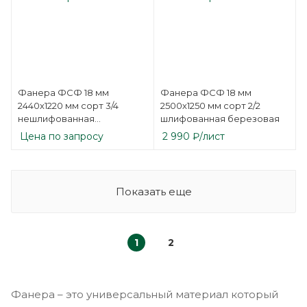
Фанера ФСФ 18 мм
Фанера ФСФ 18 мм
2440х1220 мм сорт 3/4
2500х1250 мм сорт 2/2
нешлифованная
шлифованная березовая
березовая
Цена по запросу
2 990
₽
/лист
Показать еще
1
2
Фанера – это универсальный материал который