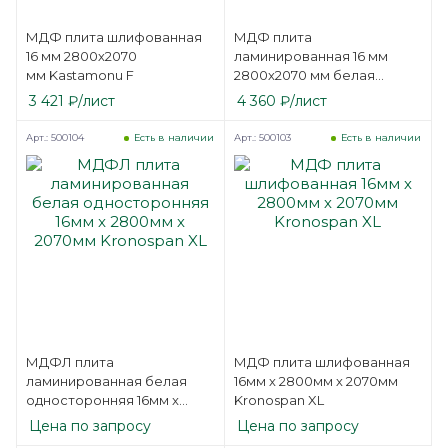
МДФ плита шлифованная
МДФ плита
16 мм 2800х2070
ламинированная 16 мм
мм Kastamonu F
2800х2070 мм белая
односторонняя
3 421
₽
/лист
4 360
₽
/лист
Kastamonu F
Арт.: 500104
Арт.: 500103
Есть в наличии
Есть в наличии
МДФЛ плита
МДФ плита шлифованная
ламинированная белая
16мм х 2800мм х 2070мм
односторонняя 16мм x
Kronospan XL
2800мм х 2070мм
Цена по запросу
Цена по запросу
Kronospan XL