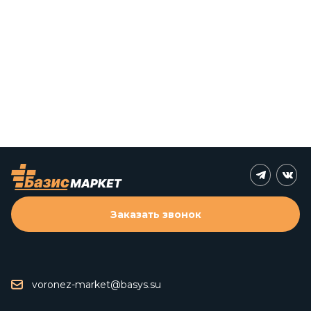
Заказать звонок
voronez-market@basys.su