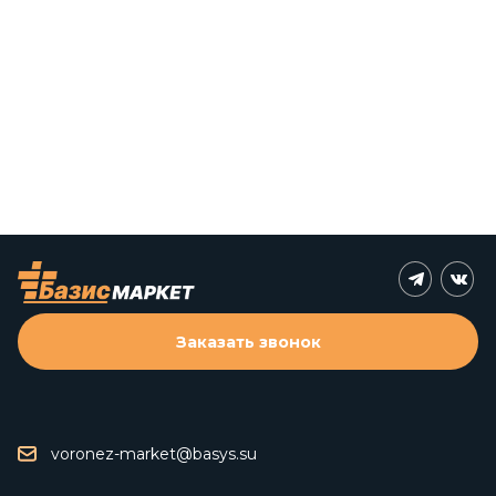
Заказать звонок
voronez-market@basys.su